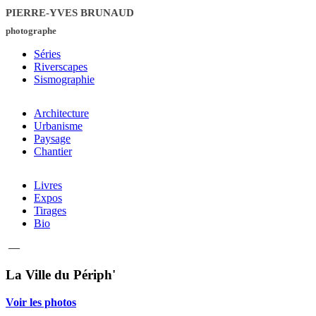
PIERRE-YVES BRUNAUD
photographe
Séries
Riverscapes
Sismographie
Architecture
Urbanisme
Paysage
Chantier
Livres
Expos
Tirages
Bio
—
La Ville du Périph'
Voir les photos