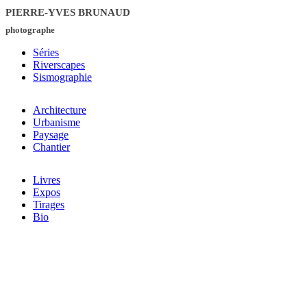
PIERRE-YVES BRUNAUD
photographe
Séries
Riverscapes
Sismographie
Architecture
Urbanisme
Paysage
Chantier
Livres
Expos
Tirages
Bio